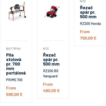
NTC
Řezač
spár pr.
500 mm
RZ200 Honda
From
700,00 €
BATTIPAV
NTC
Pila
Řezač
stolová
spár pr.
pr. 700
500 mm
mm
RZ200 BS
portálová
Vanguard
PRIME 700
From
From
490,00 €
590,00 €