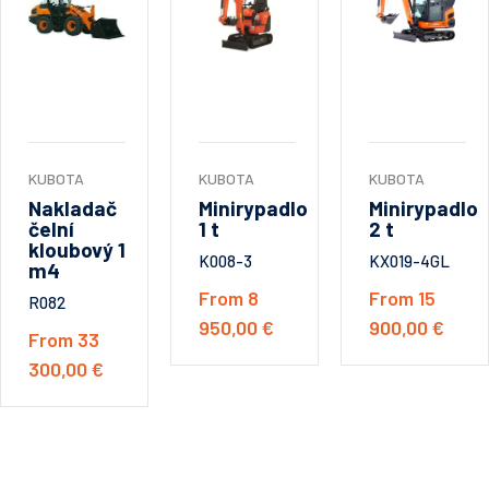
KUBOTA
KUBOTA
KUBOTA
Nakladač
Minirypadlo
Minirypadlo
čelní
1 t
2 t
kloubový 1
K008-3
KX019-4GL
m4
From 8
From 15
R082
950,00 €
900,00 €
From 33
300,00 €