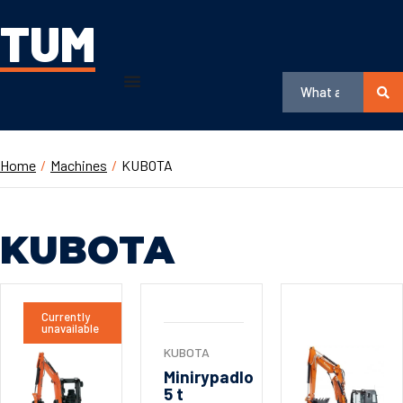
TUM
Home
/
Machines
/
KUBOTA
KUBOTA
Currently
unavailable
KUBOTA
Minirypadlo
5 t