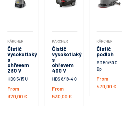
KÄRCHER
KÄRCHER
KÄRCHER
Čistič
Čistič
Čistič
vysokotlaký
vysokotlaký
podlah
s
s
BD 50/50 C
ohřevem
ohřevem
Bp
230 V
400 V
From
HDS 5/15 U
HDS 8/18-4 C
470,00 €
From
From
370,00 €
530,00 €